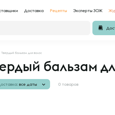
ставщики
Доставка
Рецепты
Эксперты ЗОЖ
Жу
Дост
Твердый бальзам для волос
ердый бальзам дл
оставка:
все даты
0 товаров