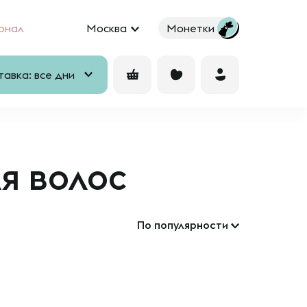
рнал
Москва
Монетки
авка: все дни
я волос
По популярности