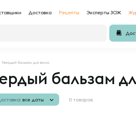
ставщики
Доставка
Рецепты
Эксперты ЗОЖ
Жу
Дост
Твердый бальзам для волос
ердый бальзам дл
оставка:
все даты
0 товаров