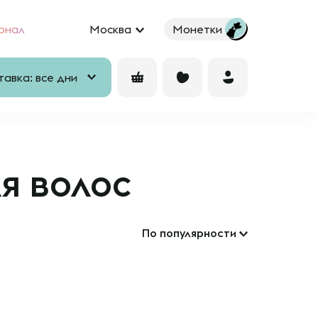
рнал
Москва
Монетки
авка: все дни
я волос
По популярности