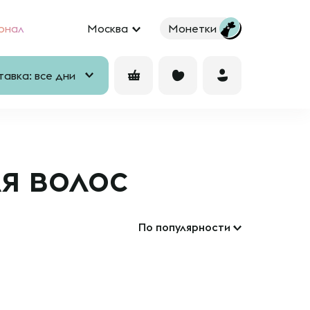
рнал
Москва
Монетки
авка: все дни
я волос
По популярности