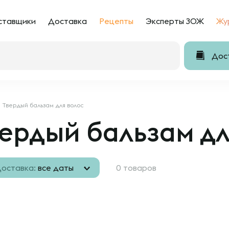
ставщики
Доставка
Рецепты
Эксперты ЗОЖ
Жу
Дост
Твердый бальзам для волос
ердый бальзам дл
оставка:
все даты
0 товаров