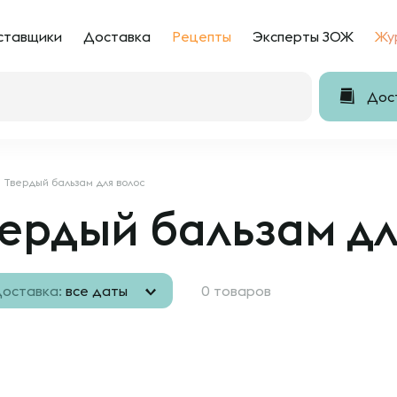
ставщики
Доставка
Рецепты
Эксперты ЗОЖ
Жу
Дост
Твердый бальзам для волос
ердый бальзам дл
оставка:
все даты
0 товаров