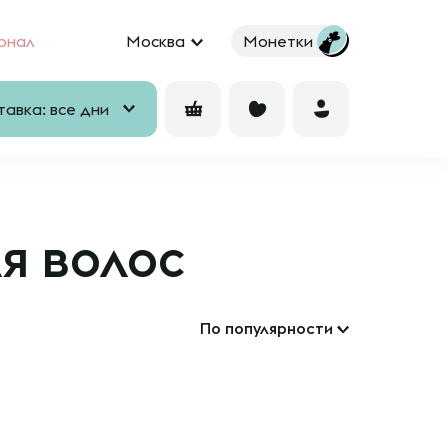
рнал
Москва
Монетки
авка: все дни
я волос
По популярности