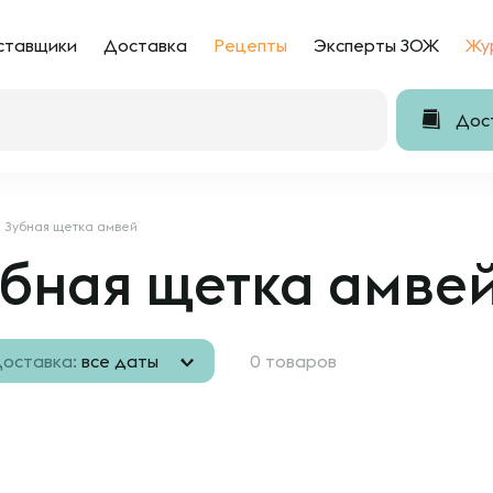
ставщики
Доставка
Рецепты
Эксперты ЗОЖ
Жу
Дост
Зубная щетка амвей
убная щетка амве
оставка:
все даты
0 товаров