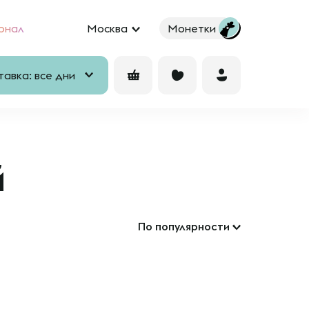
рнал
Москва
Монетки
авка: все дни
й
По популярности