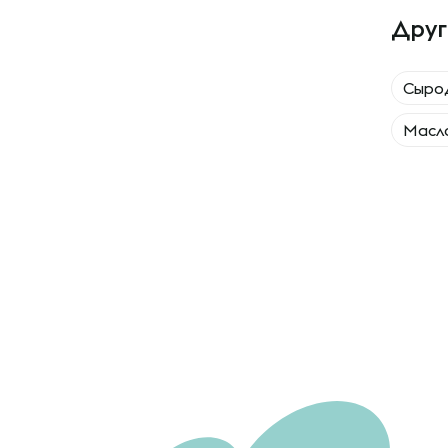
Друг
Сыро
Масло