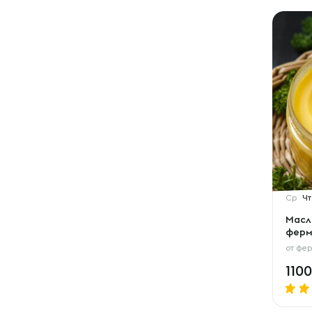
Ср
Чт
Масл
ферм
от
фер
110