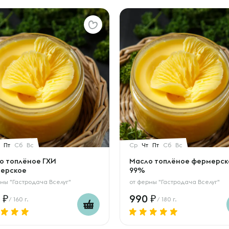
Пт
Сб
Вс
Ср
Чт
Пт
Сб
Вс
о топлёное ГХИ
Масло топлёное фермерск
ерское
99%
мы "Гастродача Вселуг"
от
фермы "Гастродача Вселуг"
0
990
/ 160 г.
/ 180 г.