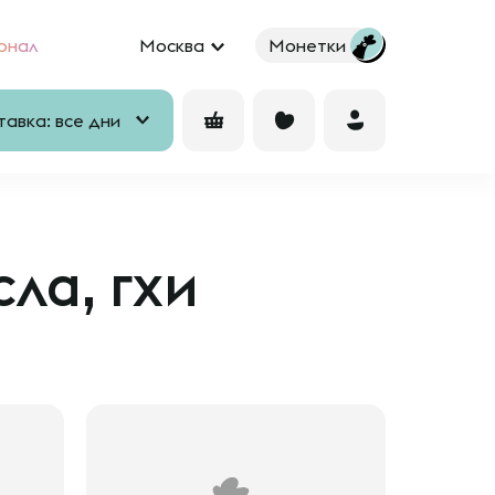
рнал
Москва
Монетки
авка: все дни
ла, гхи