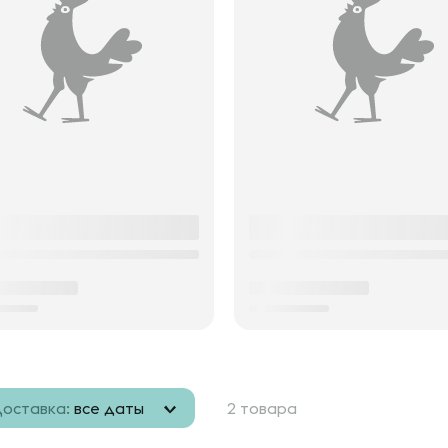
оставка:
все даты
2 товара