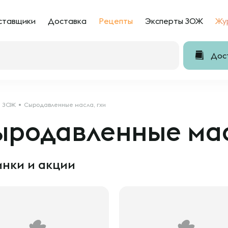
ставщики
Доставка
Рецепты
Эксперты ЗОЖ
Жу
Дост
ЗОЖ
Сыродавленные масла, гхи
ыродавленные мас
нки и акции