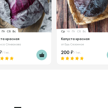
Пт
Сб
Вс
Ср
Чт
Пт
Сб
Вс
ста красная
Капуста красная
иса Спивакова
от
Ешь Сезонное
200
/ 1 кг.
/ 1 кг.