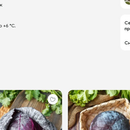
Дж
С
 +6 °С.
пр
С