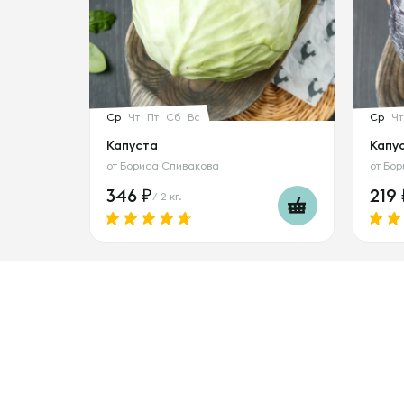
Ср
Чт
Пт
Сб
Вс
Ср
Чт
Капуста
Капу
от
Бориса Спивакова
от
Бор
346
219
/ 2 кг.