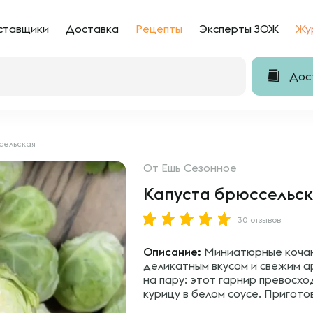
ставщики
Доставка
Рецепты
Эксперты ЗОЖ
Жу
Дост
сельская
От
Ешь Сезонное
Капуста брюссельск
30 отзывов
Описание:
Миниатюрные кочанч
деликатным вкусом и свежим а
на пару: этот гарнир превосхо
курицу в белом соусе. Пригото