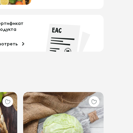
ертификат
одукта
мотреть