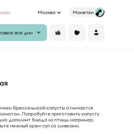
рнал
Москва
Монетки
авка: все дни
ая
ики брюссельской капусты отличаются
роматом. Попробуйте приготовить капусту
дно дополнит блюда из птицы, например,
вьте нежный крем-суп со сливками.