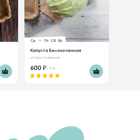
Ср
Чт
Пт
Сб
Вс
Капуста Белокочанная
от
Ешь Сезонное
600
/ 5 кг.