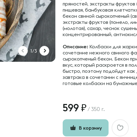
пряностей, экстракты фруктов (
пищевая, бамбуковая клетчатка
бекон свиной сырокопченый (св
экстракты фруктов (помело, лим
(молотая), сахар, чеснок суше
концентрированный, антиокисли
Описание:
Колбаски для жарки
1/3
сочетание нежного свиного фа
сырокопченый бекон. Бекон пр
вкус, который раскроется в по
быстро, поэтому подойдут как 
завтрака в сочетании с яични
готовые колбаски на бумажные
599
/
350 г.
В корзину