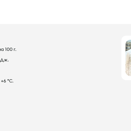
на 100 г.
кДж.
+6 °С.