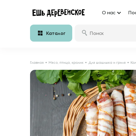
О нас
По
Каталог
Главная
Мясо, птица, кролик
Для шашлыка и гриля
Ко