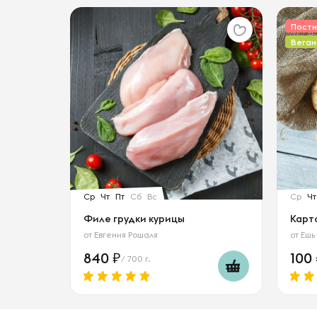
Пост
Веган
Ср
Чт
Пт
Сб
Вс
Ср
Чт
Филе грудки курицы
Карт
от
Евгения Рошаля
от
Ешь
840
100
/ 700 г.