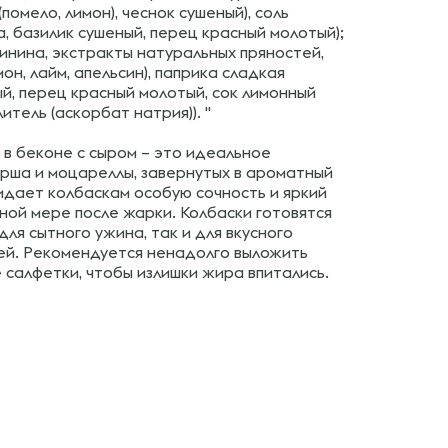
помело, лимон), чеснок сушеный), соль
, базилик сушеный, перец красный молотый);
инина, экстракты натуральных пряностей,
он, лайм, апельсин), паприка сладкая
ный, перец красный молотый, сок лимонный
тель (аскорбат натрия)). "
 в беконе с сыром – это идеальное
рша и моцареллы, завернутых в ароматный
идает колбаскам особую сочность и яркий
лной мере после жарки. Колбаски готовятся
для сытного ужина, так и для вкусного
цей. Рекомендуется ненадолго выложить
 салфетки, чтобы излишки жира впитались.