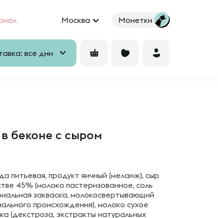
рнал
Москва
Монетки
авка: все дни
 в беконе с сыром
да питьевая, продукт яичный (меланж), сыр
стве 45% (молоко пастеризованное, соль
риальная закваска, молокосвертывающий
ального происхождения), молоко сухое
а (декстроза, экстракты натуральных