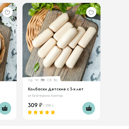
Ср
Чт
Пт
Сб
Вс
Колбаски Детские с 3-х лет
от
Екатерина Кантор
309
/ 250 г.