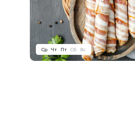
Ср
Чт
Пт
Сб
Вс