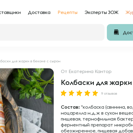
ставщики
Доставка
Рецепты
Эксперты ЗОЖ
Жу
Дост
лбаски для жарки в беконе с сыром
От
Екатерина Кантор
Колбаски для жарки
9 отзывов
Состав:
"колбаска (свинина, во
моцарелла м.д.ж в сухом веще
пищевая, термофильная бакте
ферментный препарат микроби
обезжиренное, пищевая добавк