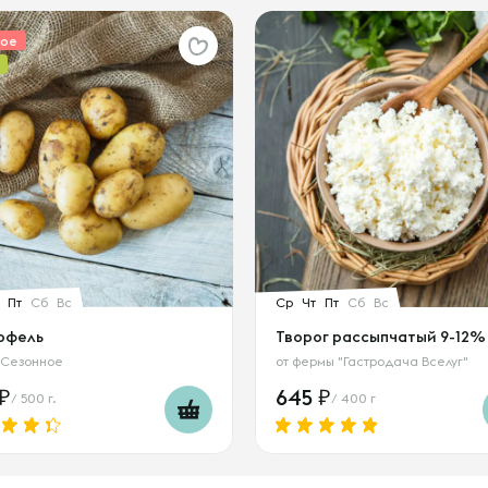
ное
Пт
Сб
Вс
Ср
Чт
Пт
Сб
Вс
офель
Творог рассыпчатый 9-12%
 Сезонное
от
фермы "Гастродача Вселуг"
645
/ 500 г.
/ 400 г