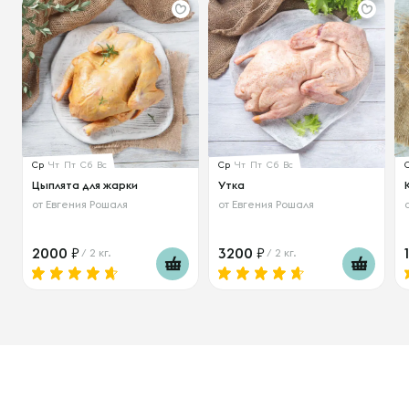
Ср
Чт
Пт
Сб
Вс
Ср
Чт
Пт
Сб
Вс
Цыплята для жарки
Утка
от
Евгения Рошаля
от
Евгения Рошаля
2000
3200
/ 2 кг.
/ 2 кг.