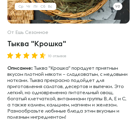
Ср
Чт
Пт
Сб
Вс
1/2
От
Ешь Сезонное
Тыква "Крошка"
10 отзывов
Описание:
Тыква "Крошка" порадует приятным
вкусом плотной мякоти – сладковатым, с медовыми
нотками. Тыква прекрасно подойдет для
приготовления салатов, десертов и выпечки. Это
легкий, но одновременно питательный овощ,
богатый клетчаткой, витаминами группы В, А, Е и С,
а также калием, кальцием, магнием и железом.
Разнообразьте любимые блюда этим вкусным и
полезным ингредиентом!