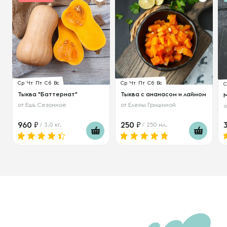
Ср
Чт
Пт
Сб
Вс
Ср
Чт
Пт
Сб
Вс
С
Тыква "Баттернат"
Тыква с ананасом и лаймом
от
Ешь Сезонное
от
Елены Гришиной
960
250
/ 3.0 кг.
/ 250 мл.