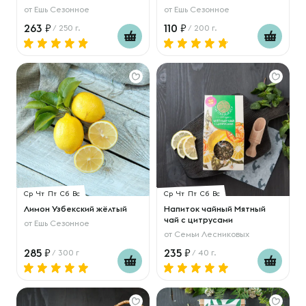
от
Ешь Сезонное
от
Ешь Сезонное
263
110
/ 250 г.
/ 200 г.
Ср
Чт
Пт
Сб
Вс
Ср
Чт
Пт
Сб
Вс
Лимон Узбекский жёлтый
Напиток чайный Мятный
чай с цитрусами
от
Ешь Сезонное
от
Семьи Лесниковых
285
235
/ 300 г
/ 40 г.