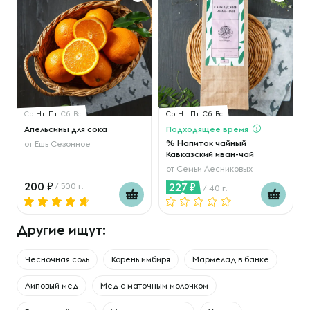
Ср
Чт
Пт
Сб
Вс
Ср
Чт
Пт
Сб
Вс
Апельсины для сока
Подходящее время
% Напиток чайный
от
Ешь Сезонное
Кавказский иван-чай
от
Семьи Лесниковых
200
227
/ 500 г.
/ 40 г.
Другие ищут:
Чесночная соль
Корень имбиря
Мармелад в банке
Липовый мед
Мед с маточным молочком