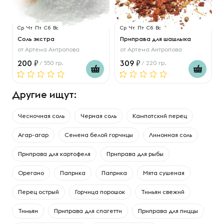
Ср
Чт
Пт
Сб
Вс
Ср
Чт
Пт
Сб
Вс
Соль экстра
Приправа для шашлыка
от
Артема Антропова
от
Артема Антропова
200
309
/ 550 гр.
/ 220 гр.
Другие ищут:
Чесночная соль
Черная соль
Кампотский перец
Агар-агар
Семена белой горчицы
Лимонная соль
Приправа для картофеля
Приправа для рыбы
Орегано
Паприка
Паприка
Мята сушеная
Перец острый
Горчица порошок
Тимьян свежий
Тимьян
Приправа для спагетти
Приправа для пиццы