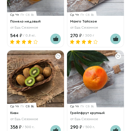
Ср
Чт
Пт
Сб
Вс
Ср
Чт
Пт
Сб
Вс
Помело медовый
Манго Тайское
от
Ешь Сезонное
от
Ешь Сезонное
544
270
/ 0,8 кг.
/ 300 г
Ср
Чт
Пт
Сб
Вс
Ср
Чт
Пт
Сб
Вс
Киви
Грейпфрут крупный
от
Ешь Сезонное
от
Ешь Сезонное
358
290
/ 500 г.
/ 500 г.