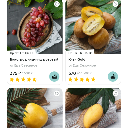
Ср
Чт
Пт
Сб
Вс
Ср
Чт
Пт
Сб
Вс
Виноград киш-миш розовый
Киви Gold
от
Ешь Сезонное
от
Ешь Сезонное
375
570
/ 500 г.
/ 300 г.