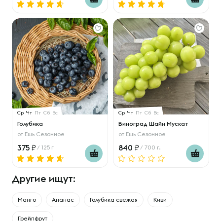
Ср
Чт
Пт
Сб
Вс
Ср
Чт
Пт
Сб
Вс
Голубика
Виноград Шайн Мускат
от
Ешь Сезонное
от
Ешь Сезонное
375
840
/ 125 г
/ 700 г.
Другие ищут:
Манго
Ананас
Голубика свежая
Киви
Грейпфрут