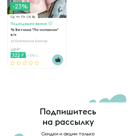
-23%
Ср
Чт
Пт
Сб
Вс
Подходящее время
% Ветчина "По-испански"
в/к
от
Екатерина Кантор
417
322
/ 170 г.
Подпишитесь
на рассылку
Скидки и акции только