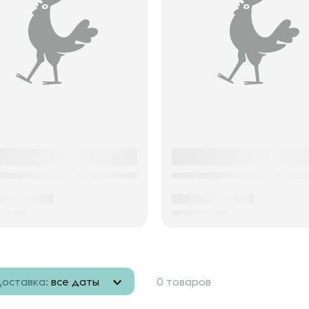
оставка:
все даты
0 товаров