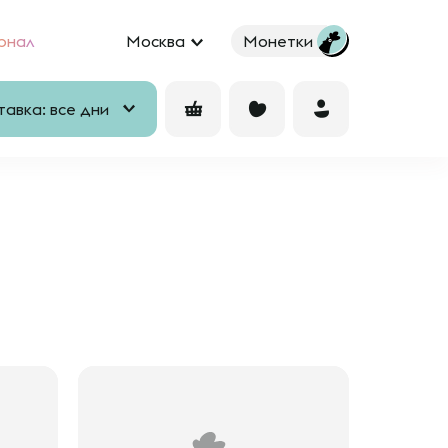
рнал
Москва
Монетки
авка: все дни