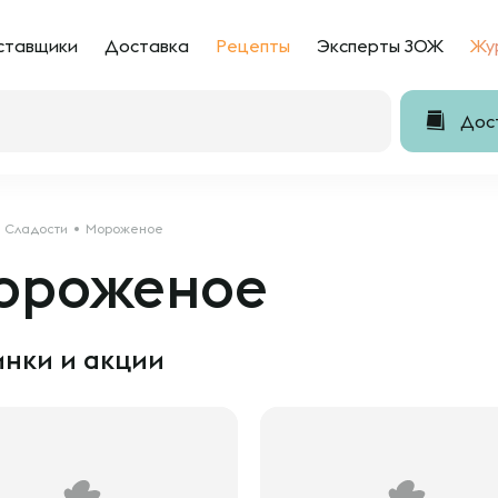
ставщики
Доставка
Рецепты
Эксперты ЗОЖ
Жу
Дост
Сладости
Мороженое
ороженое
нки и акции