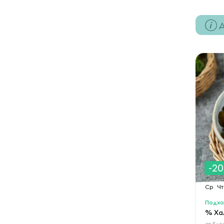
Д
-2
Ср
Чт
Подхо
% Ха
от
Еле