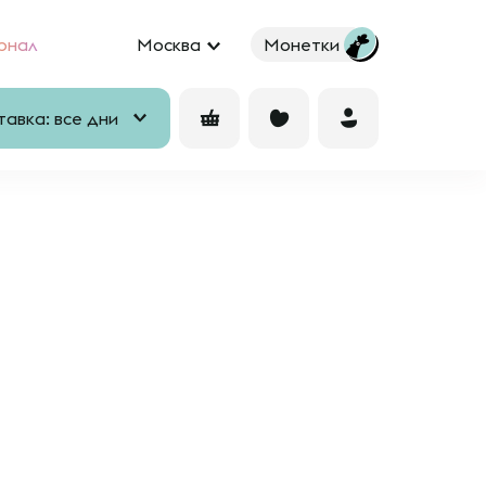
рнал
Москва
Монетки
авка: все дни