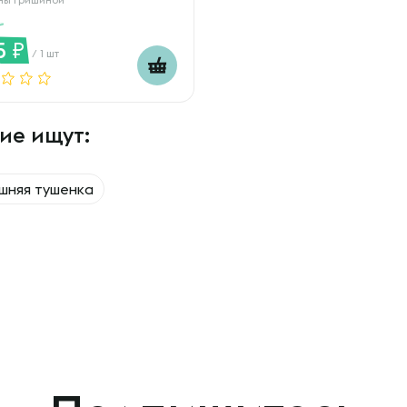
5
/ 1 шт
ие ищут:
шняя тушенка