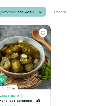
оставка:
все даты
1 товар
0%
Пт
Сб
Вс
дящее время
лапеньо маринованный
ны Гришиной