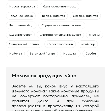
Масса творожная
Козье сливочное масло
Топленое масло
Рисовый напиток
Овсяный напиток
Цесариные яйца
Сгущенка из козьего молока
Слоеный творог
Сметана из топленых сливок
Яйца С1
Миндальный напиток
Сырок творожный
Козий сыр
Майонез
Веганский йогурт
Масло гхи
Сорбет
Молочная продукция, яйца
Знаете ли вы, какой вкус у настоящего
цельного молока? Такие молочные продукты
не содержат посторонних примесей, не
хранятся долго и при скисании
превращаются в простоквашу, из которой
можно сделать нежный домашний творог.