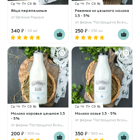
Ср
Чт
Пт
Сб
Вс
Ср
Чт
Пт
Сб
Вс
Яйца перепелиные
Ряженка из цельного молока
3,5 - 5%
от
Евгения Рошаля
от
фермы "Гастродача Вселуг"
340
250
/ 20 шт
/ 250 мл
Ср
Чт
Пт
Сб
Вс
Ср
Чт
Пт
Сб
Вс
Молоко коровье цельное 3,5
Молоко козье 3,5 - 5%
- 5%
от
фермы "Гастродача Вселуг"
от
фермы "Гастродача Вселуг"
200
350
/ 500 мл
/ 500 мл