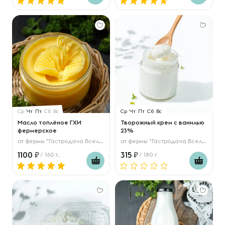
Ср
Чт
Пт
Сб
Вс
Ср
Чт
Пт
Сб
Вс
Масло топлёное ГХИ
Творожный крем с ванилью
фермерское
23%
от
фермы "Гастродача Вселуг"
от
фермы "Гастродача Вселуг"
1100
315
/ 160 г.
/ 180 г