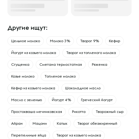
Другие ищут:
Цельное молоко
Молоко 3%
Творог 9%
Кефир
Йогурт из козьего молока
Творог из топленого молока
Сгущенка
Сметана термостатная
Ряженка
Козье молоко
Топленое молоко
Кефир из козьего молока
Шоколадное масло
Масло с зеленью
Йогурт 4%
Греческий йогурт
Простокваша мечниковская
Рикотта
Творожный сыр
Айран
Мацони
Катык
Творог обезжиренный
Перепелиные яйца
Творог из козьего молока