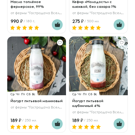
Масло топлёное
Кефир «Молодость» с
фермерское, 99%
клюквой, без сахара 1%
от
фермы "Гастродача Вселуг"
от
фермы "Гастродача Вселуг"
990
275
/ 180 г.
/ 500 мл
Ср
Чт
Пт
Сб
Вс
Ср
Чт
Пт
Сб
Вс
Йогурт питьевой малиновый
Йогурт питьевой
клубничный 4%
от
фермы "Гастродача Вселуг"
от
фермы "Гастродача Вселуг"
189
189
/ 250 мл
/ 250 мл