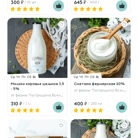
300
645
/ 10 шт
/ 400 г
Ср
Чт
Пт
Сб
Вс
Ср
Чт
Пт
Сб
Вс
Молоко коровье цельное 3,5
Сметана фермерская 20%
- 5%
от
фермы "Гастродача Вселуг"
от
фермы "Гастродача Вселуг"
310
400
/ 1 л.
/ 250 мл