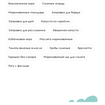
Баклажанная икра
Соленые огурцы
Маринованные помидоры
Заправка для борща
Заправка для щей
Капуста по-гурийски
Заправка для рассольника
Квашеная капуста
Кабачковая икра
Маслята маринованные
Томаты вяленые в масле
Грибы соленые
Брускетта
Горошек без сахара
Маринованный лук для салата
Рагу с фасолью