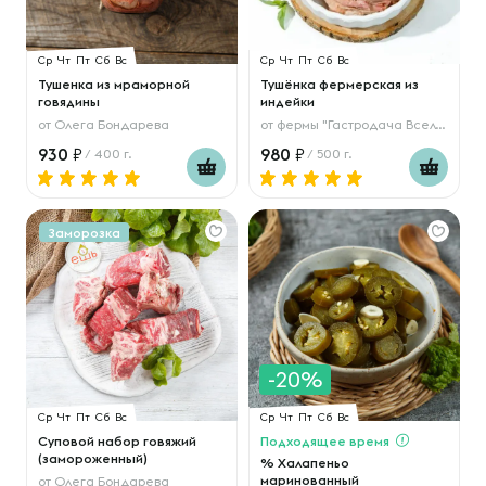
Ср
Чт
Пт
Сб
Вс
Ср
Чт
Пт
Сб
Вс
Тушенка из мраморной
Тушёнка фермерская из
говядины
индейки
от
Олега Бондарева
от
фермы "Гастродача Вселуг"
930
980
/ 400 г.
/ 500 г.
Заморозка
-20%
Ср
Чт
Пт
Сб
Вс
Ср
Чт
Пт
Сб
Вс
Суповой набор говяжий
Подходящее время
(замороженный)
% Халапеньо
маринованный
от
Олега Бондарева