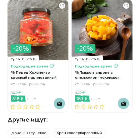
-20%
-20%
Ср
Чт
Пт
Сб
Вс
Ср
Чт
Пт
Сб
Вс
Подходящее время
Подходящее время
% Перец Халапеньо
% Тыква в сиропе с
красный маринованный
апельсином (маленькая)
от
Елены Гришиной
от
Елены Гришиной
399
229
318
183
/ 1 шт.
/ 1 шт
Другие ищут:
Домашняя тушенка
Хрен консервированный