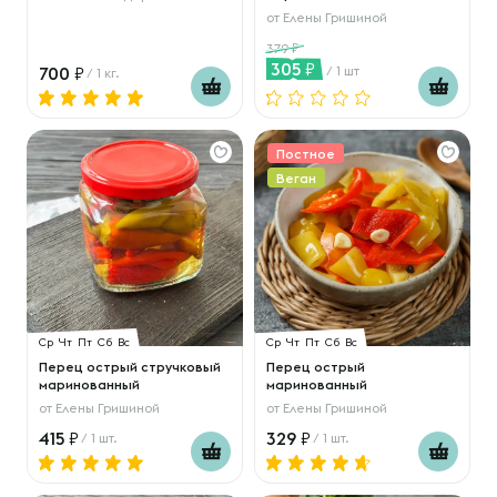
от
Елены Гришиной
379
305
700
/ 1 шт
/ 1 кг.
Постное
Веган
Ср
Чт
Пт
Сб
Вс
Ср
Чт
Пт
Сб
Вс
Перец острый стручковый
Перец острый
маринованный
маринованный
от
Елены Гришиной
от
Елены Гришиной
415
329
/ 1 шт.
/ 1 шт.