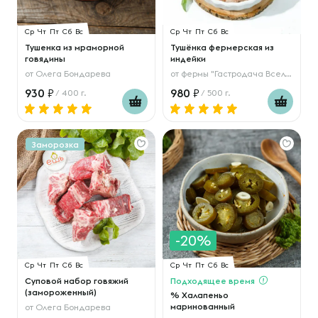
Ср
Чт
Пт
Сб
Вс
Ср
Чт
Пт
Сб
Вс
Тушенка из мраморной
Тушёнка фермерская из
говядины
индейки
от
Олега Бондарева
от
фермы "Гастродача Вселуг"
930
980
/ 400 г.
/ 500 г.
Заморозка
-20%
Ср
Чт
Пт
Сб
Вс
Ср
Чт
Пт
Сб
Вс
Суповой набор говяжий
Подходящее время
(замороженный)
% Халапеньо
маринованный
от
Олега Бондарева