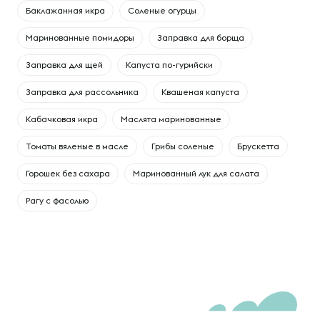
Баклажанная икра
Соленые огурцы
Маринованные помидоры
Заправка для борща
Заправка для щей
Капуста по-гурийски
Заправка для рассольника
Квашеная капуста
Кабачковая икра
Маслята маринованные
Томаты вяленые в масле
Грибы соленые
Брускетта
Горошек без сахара
Маринованный лук для салата
Рагу с фасолью