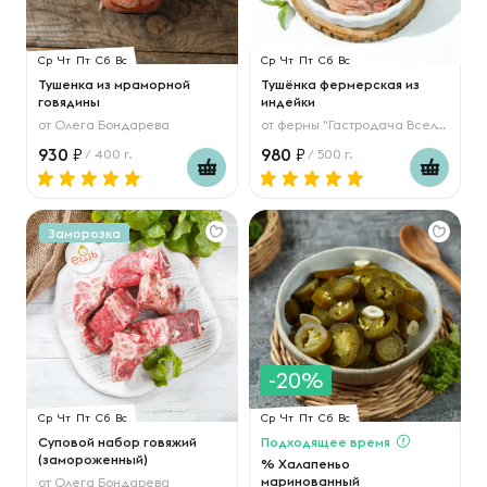
Ср
Чт
Пт
Сб
Вс
Ср
Чт
Пт
Сб
Вс
Тушенка из мраморной
Тушёнка фермерская из
говядины
индейки
от
Олега Бондарева
от
фермы "Гастродача Вселуг"
930
980
/ 400 г.
/ 500 г.
Заморозка
-20%
Ср
Чт
Пт
Сб
Вс
Ср
Чт
Пт
Сб
Вс
Суповой набор говяжий
Подходящее время
(замороженный)
% Халапеньо
маринованный
от
Олега Бондарева