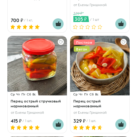
от
Елены Гришиной
379
305
700
/ 1 шт
/ 1 кг.
Постное
Веган
Ср
Чт
Пт
Сб
Вс
Ср
Чт
Пт
Сб
Вс
Перец острый стручковый
Перец острый
маринованный
маринованный
от
Елены Гришиной
от
Елены Гришиной
415
329
/ 1 шт.
/ 1 шт.