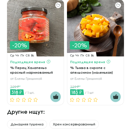
-20%
-20%
Ср
Чт
Пт
Сб
Вс
Ср
Чт
Пт
Сб
Вс
Подходящее время
Подходящее время
% Перец Халапеньо
% Тыква в сиропе с
красный маринованный
апельсином (маленькая)
от
Елены Гришиной
от
Елены Гришиной
399
229
318
183
/ 1 шт.
/ 1 шт
Другие ищут:
Домашняя тушенка
Хрен консервированный