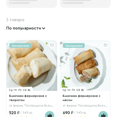
3 товара
По популярности
Заморозка
Заморозка
Ср
Чт
Пт
Сб
Вс
Ср
Чт
Пт
Сб
Вс
Блинчики фермерские с
Блинчики фермерские с
творогом
мясом
от
фермы "Гастродача Вселуг"
от
фермы "Гастродача Вселуг"
520
690
/ 345 гр.
/ 345 гр.