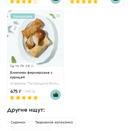
Заморозка
Ср
Чт
Пт
Сб
Вс
Блинчики фермерские с
курицей
от
фермы "Гастродача Вселуг"
675
/ 345 гр.
Другие ищут:
Сырники
Творожная запеканка