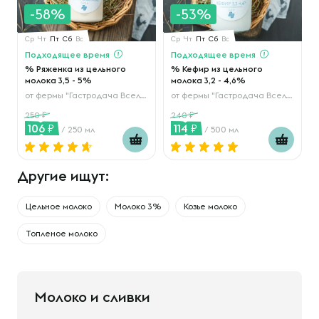
-58%
-53%
Ср
Чт
Пт
Сб
Вс
Ср
Чт
Пт
Сб
Вс
Подходящее время
Подходящее время
% Ряженка из цельного
% Кефир из цельного
молока 3,5 - 5%
молока 3,2 - 4,6%
от
фермы "Гастродача Вселуг"
от
фермы "Гастродача Вселуг"
250
240
106
114
/ 250 мл
/ 500 мл
Другие ищут:
Цельное молоко
Молоко 3%
Козье молоко
Топленое молоко
Молоко и сливки