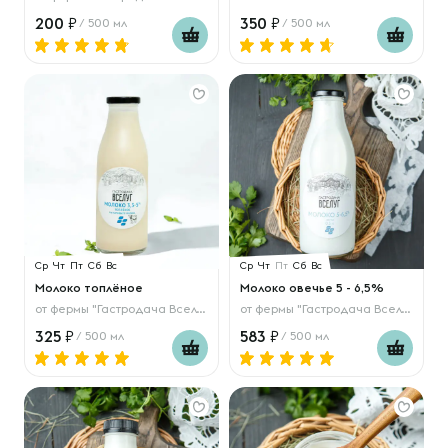
200
350
/ 500 мл
/ 500 мл
Ср
Чт
Пт
Сб
Вс
Ср
Чт
Пт
Сб
Вс
Молоко топлёное
Молоко овечье 5 - 6,5%
от
фермы "Гастродача Вселуг"
от
фермы "Гастродача Вселуг"
325
583
/ 500 мл
/ 500 мл