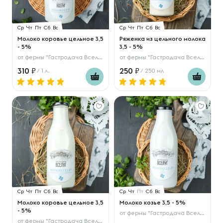
Ср
Чт
Пт
Сб
Вс
Ср
Чт
Пт
Сб
Вс
Молоко коровье цельное 3,5
Ряженка из цельного молока
- 5%
3,5 - 5%
от
фермы "Гастродача Вселуг"
от
фермы "Гастродача Вселуг"
310
250
/ 1 л.
/ 250 мл
Ср
Чт
Пт
Сб
Вс
Ср
Чт
Пт
Сб
Вс
Молоко коровье цельное 3,5
Молоко козье 3,5 - 5%
- 5%
от
фермы "Гастродача Вселуг"
от
фермы "Гастродача Вселуг"