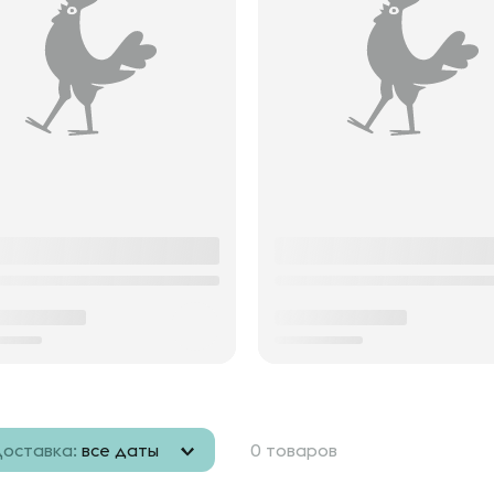
оставка:
все даты
0 товаров