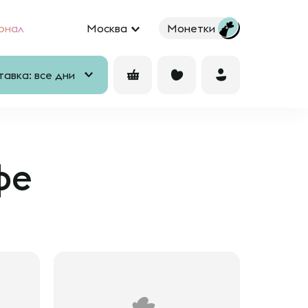
рнал
Москва
Монетки
авка: все дни
фе