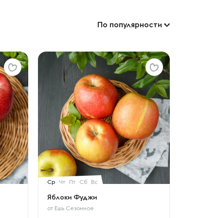
По популярности
Ср
Чт
Пт
Сб
Вс
Яблоки Фуджи
от
Ешь Сезонное