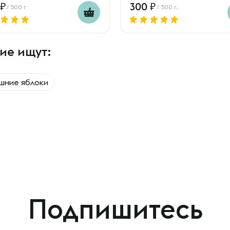
300
/ 500 г
/ 500 г.
ие ищут:
шние яблоки
Подпишитесь