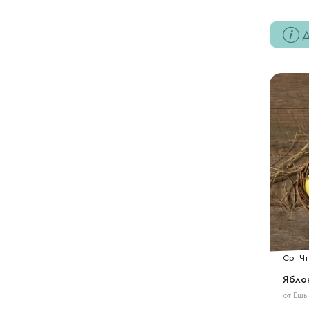
Д
Ср
Чт
Ябло
от
Ешь