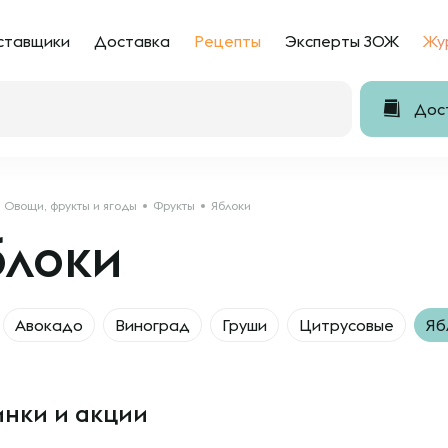
ставщики
Доставка
Рецепты
Эксперты ЗОЖ
Жу
Дост
Овощи, фрукты и ягоды
Фрукты
Яблоки
блоки
Авокадо
Виноград
Груши
Цитрусовые
Яб
нки и акции