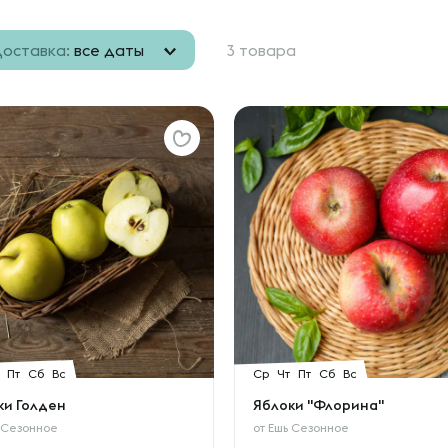
оставка:
все даты
3 товара
Пт
Сб
Вс
Ср
Чт
Пт
Сб
Вс
ки Голден
Яблоки "Флорина"
 Сезонное
от
Ешь Сезонное