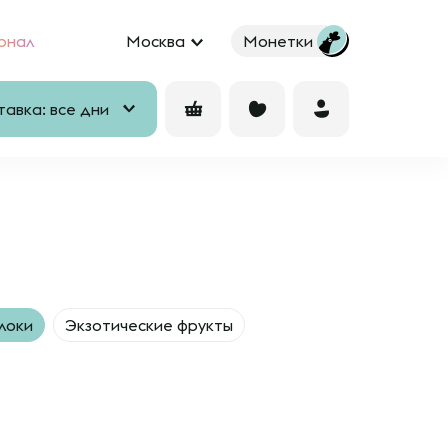
рнал
Москва
Монетки
авка: все дни
локи
Экзотические фрукты