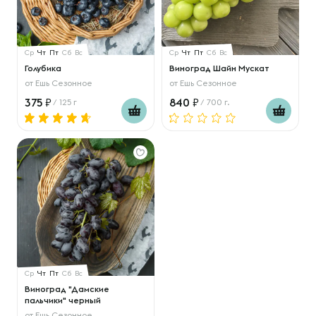
Ср
Чт
Пт
Сб
Вс
Ср
Чт
Пт
Сб
Вс
Голубика
Виноград Шайн Мускат
от
Ешь Сезонное
от
Ешь Сезонное
375
840
/ 125 г
/ 700 г.
Ср
Чт
Пт
Сб
Вс
Виноград "Дамские
пальчики" черный
от
Ешь Сезонное