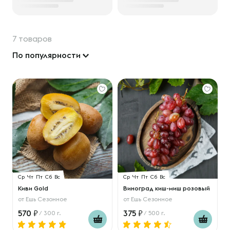
7 товаров
По популярности
Ср
Чт
Пт
Сб
Вс
Ср
Чт
Пт
Сб
Вс
Киви Gold
Виноград киш-миш розовый
от
Ешь Сезонное
от
Ешь Сезонное
570
375
/ 300 г.
/ 500 г.