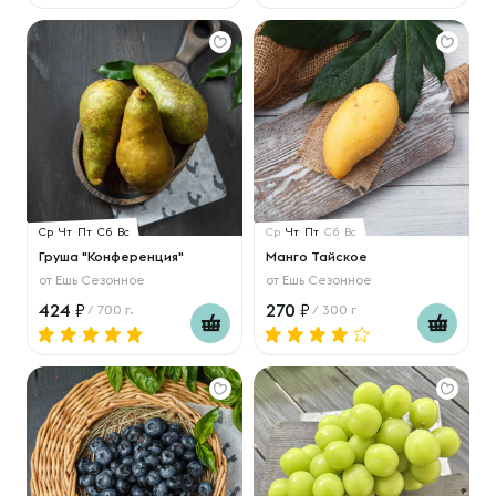
Ср
Чт
Пт
Сб
Вс
Ср
Чт
Пт
Сб
Вс
Груша "Конференция"
Манго Тайское
от
Ешь Сезонное
от
Ешь Сезонное
424
270
/ 700 г.
/ 300 г