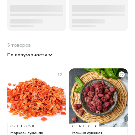
5 товаров
По популярности
Ср
Чт
Пт
Сб
Вс
Ср
Чт
Пт
Сб
Вс
Морковь сушеная
Малина сушеная