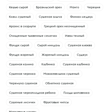
Кешью сырой
Бразильский орех
Манго
Черешня
Кизил сушеный
Сушеная алыча
Финики меджул
Арахис в скорлупе
Грецкий орех неочищенный
Очищенные тыквенные семечки
Изюм темный
Фундук сырой
Сырой миндаль
Сушеная клюква
Фундук жареный
Жареный миндаль
Суджух
Сушеная калина
Клубника
Сушеная клубника
Сушеная черника
Можжевельник сушеный
Черемуха сушеная
Облепиха сушеная
Сушеная черноплодная рябина
Плоды шиповника
Сушеные лисички
Фруктовые чипсы
Морковные цукаты