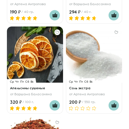
от
Артема Антропова
от
Варшама Баласаняна
190
294
/ 40 гр.
/ 40 г.
Ср
Чт
Пт
Сб
Вс
Ср
Чт
Пт
Сб
Вс
Апельсины сушеные
Соль экстра
от
Варшама Баласаняна
от
Артема Антропова
320
200
/ 100 г.
/ 550 гр.