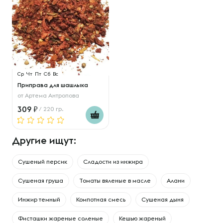
Ср
Чт
Пт
Сб
Вс
Приправа для шашлыка
от
Артема Антропова
309
/ 220 гр.
Другие ищут:
Сушеный персик
Сладости из инжира
Сушеная груша
Томаты вяленые в масле
Алани
Инжир темный
Компотная смесь
Сушеная дыня
Фисташки жареные соленые
Кешью жареный