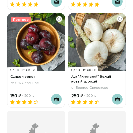
Постное
Ср
Чт
Пт
Сб
Вс
Ср
Чт
Пт
Сб
Вс
Слива черная
Лук "Ялтинский" белый
новый урожай
от
Ешь Сезонное
от
Бориса Спивакова
150
250
/ 500 г.
/ 500 г.