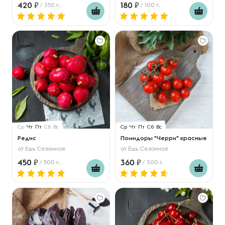
420
180
/ 350 г.
/ 100 г.
Ср
Чт
Пт
Сб
Вс
Ср
Чт
Пт
Сб
Вс
Редис
Помидоры "Черри" красные
от
Ешь Сезонное
от
Ешь Сезонное
450
360
/ 500 г.
/ 300 г.