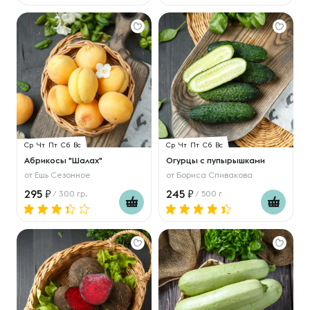
Ср
Чт
Пт
Сб
Вс
Ср
Чт
Пт
Сб
Вс
Абрикосы "Шалах"
Огурцы с пупырышками
от
Ешь Сезонное
от
Бориса Спивакова
295
245
/ 300 гр.
/ 500 г