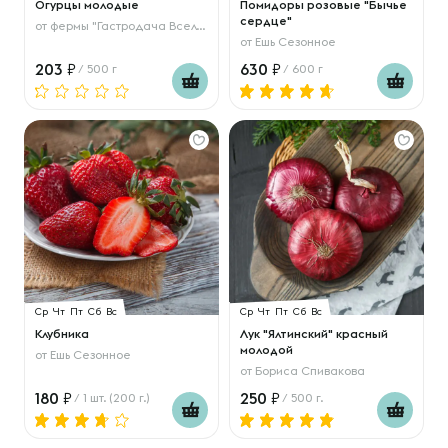
Огурцы молодые
Помидоры розовые "Бычье
сердце"
от
фермы "Гастродача Вселуг"
от
Ешь Сезонное
203
630
/ 500 г
/ 600 г
Ср
Чт
Пт
Сб
Вс
Ср
Чт
Пт
Сб
Вс
Клубника
Лук "Ялтинский" красный
молодой
от
Ешь Сезонное
от
Бориса Спивакова
180
250
/ 1 шт. (200 г.)
/ 500 г.