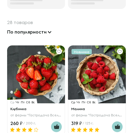
28 товаров
По популярности
Новинка
Ср
Чт
Пт
Сб
Вс
Ср
Чт
Пт
Сб
Вс
Клубника
Малина
от
фермы "Гастродача Вселуг"
от
фермы "Гастродача Вселуг"
260
319
/ 200 г.
/ 125 г.