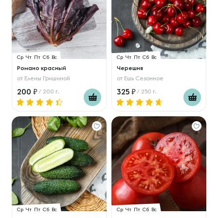
Ср
Чт
Пт
Сб
Вс
Ср
Чт
Пт
Сб
Вс
Романо красный
Черешня
от
Елены Гришиной
от
Ешь Сезонное
200
325
/ 200 г.
/ 250 г.
Ср
Чт
Пт
Сб
Вс
Ср
Чт
Пт
Сб
Вс