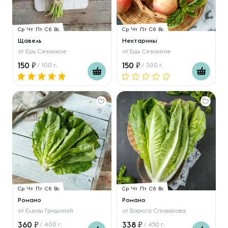
Ср
Чт
Пт
Сб
Вс
Ср
Чт
Пт
Сб
Вс
Щавель
Нектарины
от
Ешь Сезонное
от
Ешь Сезонное
150
150
/ 100 г.
/ 300 г.
Ср
Чт
Пт
Сб
Вс
Ср
Чт
Пт
Сб
Вс
Романо
Романо
от
Елены Гришиной
от
Бориса Спивакова
360
338
/ 400 г.
/ 450 г.