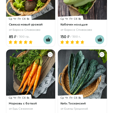
Ср
Чт
Пт
Сб
Вс
Ср
Чт
Пт
Сб
Вс
Свекла новый урожай
Кабачки молодые
от
Бориса Спивакова
от
Бориса Спивакова
85
150
/ 500 гр.
/ 500 г.
Ср
Чт
Пт
Сб
Вс
Ср
Чт
Пт
Сб
Вс
Морковь с ботвой
Кейл Тосканский
от
Ешь Сезонное
от
Елены Гришиной