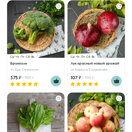
Ср
Чт
Пт
Сб
Вс
Ср
Чт
Пт
Сб
Вс
Брокколи
Лук красный новый урожай
от
Ешь Сезонное
от
Бориса Спивакова
375
107
/ 500 г.
/ 300 г.