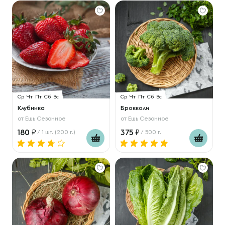
Ср
Чт
Пт
Сб
Вс
Ср
Чт
Пт
Сб
Вс
Клубника
Брокколи
от
Ешь Сезонное
от
Ешь Сезонное
180
375
/ 1 шт. (200 г.)
/ 500 г.