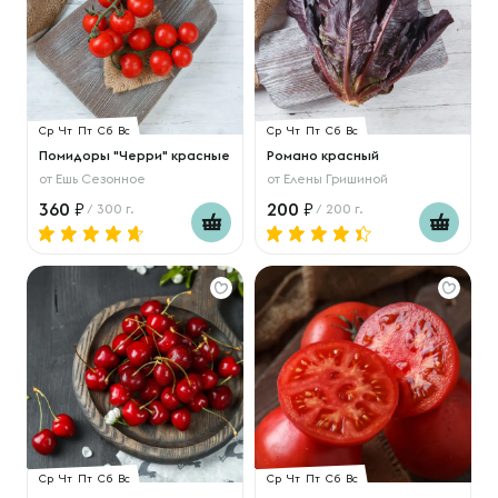
Ср
Чт
Пт
Сб
Вс
Ср
Чт
Пт
Сб
Вс
Помидоры "Черри" красные
Романо красный
от
Ешь Сезонное
от
Елены Гришиной
360
200
/ 300 г.
/ 200 г.
Ср
Чт
Пт
Сб
Вс
Ср
Чт
Пт
Сб
Вс