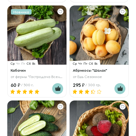
Новинка
Ср
Чт
Пт
Сб
Вс
Ср
Чт
Пт
Сб
Вс
Кабачки
Абрикосы "Шалах"
от
фермы "Гастродача Вселуг"
от
Ешь Сезонное
60
295
/ 500 г.
/ 300 гр.