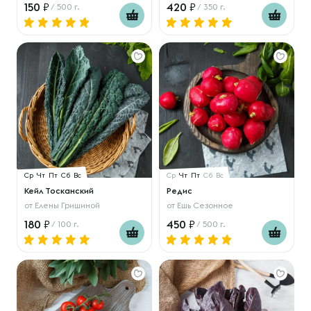
150
420
/ 500 г.
/ 350 г.
Ср
Чт
Пт
Сб
Вс
Ср
Чт
Пт
Сб
Вс
Кейл Тосканский
Редис
от
Елены Гришиной
от
Ешь Сезонное
180
450
/ 100 г.
/ 500 г.