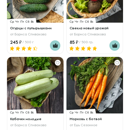
Ср
Чт
Пт
Сб
Вс
Ср
Чт
Пт
Сб
Вс
Огурцы с пупырышками
Свекла новый урожай
от
Бориса Спивакова
от
Бориса Спивакова
245
85
/ 500 г
/ 500 гр.
Ср
Чт
Пт
Сб
Вс
Ср
Чт
Пт
Сб
Вс
Кабачки молодые
Морковь с ботвой
от
Бориса Спивакова
от
Ешь Сезонное