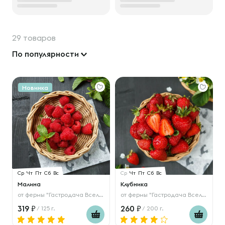
29 товаров
По популярности
Новинка
Ср
Чт
Пт
Сб
Вс
Ср
Чт
Пт
Сб
Вс
Малина
Клубника
от
фермы "Гастродача Вселуг"
от
фермы "Гастродача Вселуг"
319
260
/ 125 г.
/ 200 г.