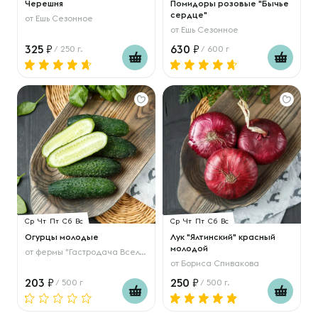
Черешня
Помидоры розовые "Бычье
сердце"
от
Ешь Сезонное
от
Ешь Сезонное
325
630
/ 250 г.
/ 600 г
Ср
Чт
Пт
Сб
Вс
Ср
Чт
Пт
Сб
Вс
Огурцы молодые
Лук "Ялтинский" красный
молодой
от
фермы "Гастродача Вселуг"
от
Бориса Спивакова
203
250
/ 500 г
/ 500 г.