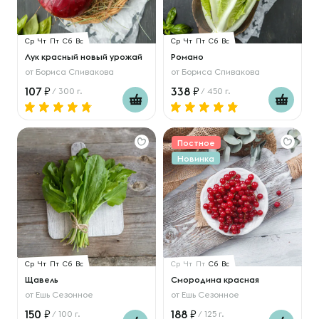
Ср
Чт
Пт
Сб
Вс
Ср
Чт
Пт
Сб
Вс
Лук красный новый урожай
Романо
от
Бориса Спивакова
от
Бориса Спивакова
107
338
/ 300 г.
/ 450 г.
Постное
Новинка
Ср
Чт
Пт
Сб
Вс
Ср
Чт
Пт
Сб
Вс
Щавель
Смородина красная
от
Ешь Сезонное
от
Ешь Сезонное
150
188
/ 100 г.
/ 125 г.