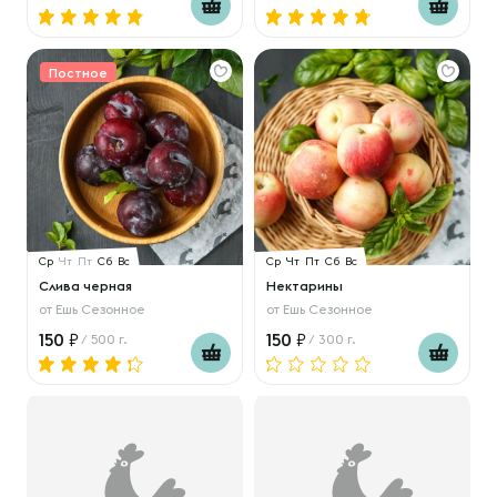
Постное
Ср
Чт
Пт
Сб
Вс
Ср
Чт
Пт
Сб
Вс
Слива черная
Нектарины
от
Ешь Сезонное
от
Ешь Сезонное
150
150
/ 500 г.
/ 300 г.