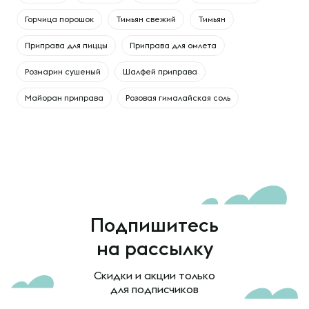
Горчица порошок
Тимьян свежий
Тимьян
Приправа для пиццы
Приправа для омлета
Розмарин сушеный
Шалфей приправа
Майоран приправа
Розовая гималайская соль
Подпишитесь
на рассылку
Скидки и акции только
для подписчиков