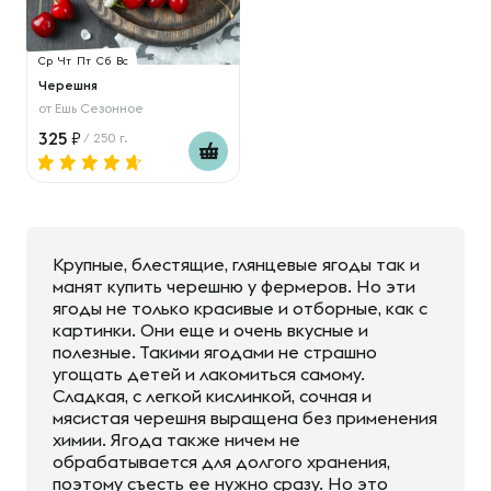
Ср
Чт
Пт
Сб
Вс
Черешня
от
Ешь Сезонное
325
/ 250 г.
Крупные, блестящие, глянцевые ягоды так и
манят купить черешню у фермеров. Но эти
ягоды не только красивые и отборные, как с
картинки. Они еще и очень вкусные и
полезные. Такими ягодами не страшно
угощать детей и лакомиться самому.
Сладкая, с легкой кислинкой, сочная и
мясистая черешня выращена без применения
химии. Ягода также ничем не
обрабатывается для долгого хранения,
поэтому съесть ее нужно сразу. Но это