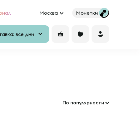
рнал
Москва
Монетки
авка: все дни
По популярности