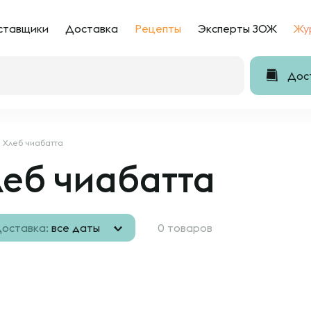
ставщики
Доставка
Рецепты
Эксперты ЗОЖ
Жу
Дост
Хлеб чиабатта
еб чиабатта
оставка:
все даты
0 товаров