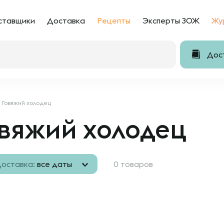
ставщики
Доставка
Рецепты
Эксперты ЗОЖ
Жу
Дост
Говяжий холодец
овяжий холодец
оставка:
все даты
0 товаров