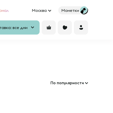
рнал
Москва
Монетки
авка: все дни
По популярности