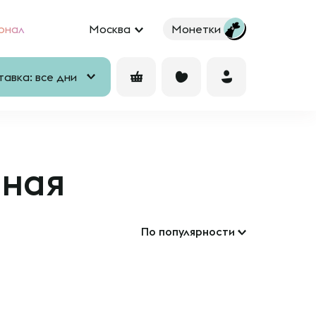
рнал
Москва
Монетки
авка: все дни
еная
По популярности