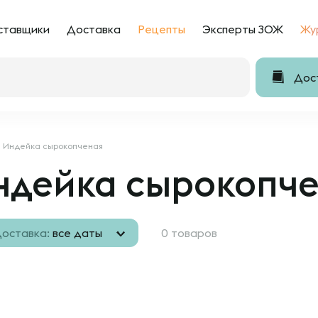
ставщики
Доставка
Рецепты
Эксперты ЗОЖ
Жу
Дост
Индейка сырокопченая
ндейка сырокопч
оставка:
все даты
0 товаров