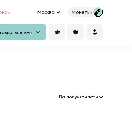
рнал
Москва
Монетки
авка: все дни
По популярности