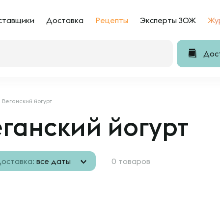
ставщики
Доставка
Рецепты
Эксперты ЗОЖ
Жу
Дост
Веганский йогурт
ганский йогурт
оставка:
все даты
0 товаров