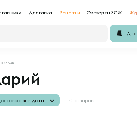
ставщики
Доставка
Рецепты
Эксперты ЗОЖ
Жу
Дост
Кларий
ларий
оставка:
все даты
0 товаров