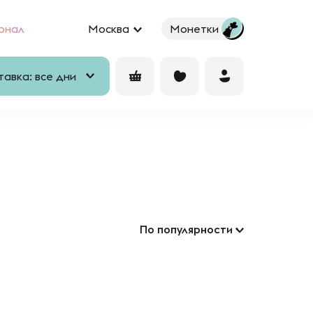
рнал
Москва
Монетки
авка: все дни
По популярности