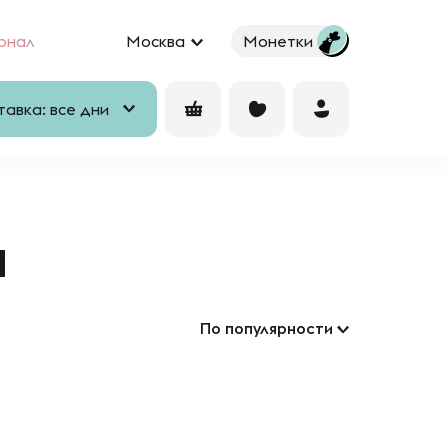
рнал
Москва
Монетки
авка: все дни
а
По популярности