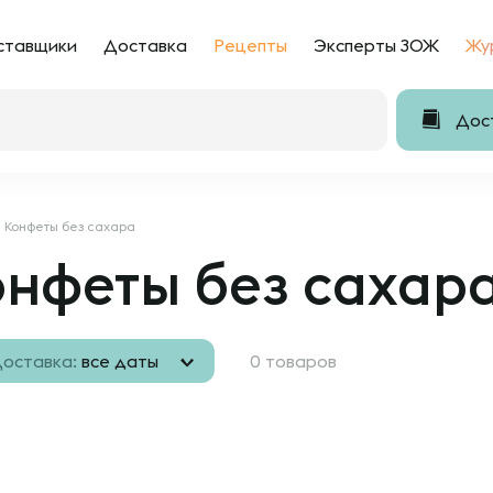
ставщики
Доставка
Рецепты
Эксперты ЗОЖ
Жу
Дост
Конфеты без сахара
онфеты без сахар
оставка:
все даты
0 товаров