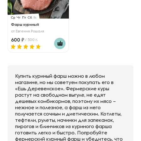
Ср
Чт
Пт
Сб
Вс
Фарш куриный
от
Евгения Рошаля
600
/ 500 г.
Купить куриный фарш можно в любом
магазине, но мы советуем покупать его в
«Ешь Деревенское». Фермерские куры
растут на свободном выгуле, не едят
дешевых комбикормов, поэтому их мясо –
нежное и полезное, а фарш из него
получается сочным и диетическим. Котлеты,
тефтели, рулеты, начинки для запеканок,
пирогов и блинчиков из куриного фарша
готовить легко и быстро. Попробуйте
фермерский куриный фарш и убедитесь, что