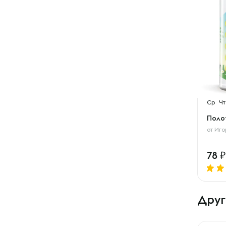
Ср
Чт
Поло
от
Иго
78
Друг