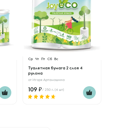
Ср
Чт
Пт
Сб
Вс
Туалетная бумага 2 слоя 4
рулона
от
Игоря Артамошина
109
/ 250 г. (4 шт)