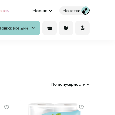
рнал
Москва
Монетки
авка: все дни
По популярности