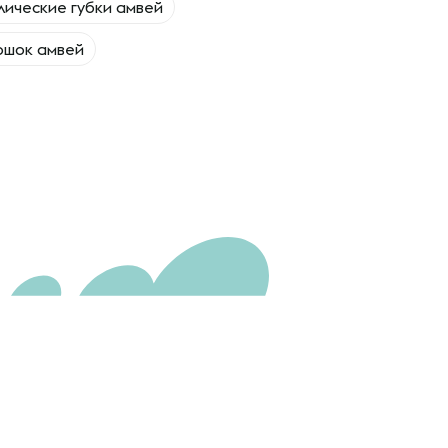
ические губки амвей
ошок амвей