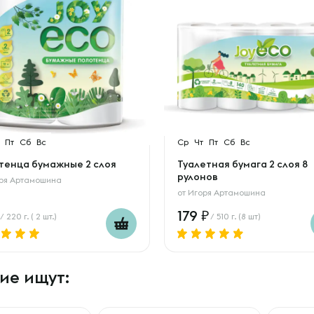
Пт
Сб
Вс
Ср
Чт
Пт
Сб
Вс
тенца бумажные 2 слоя
Туалетная бумага 2 слоя 8
рулонов
ря Артамошина
от
Игоря Артамошина
179
/ 220 г. ( 2 шт.)
/ 510 г. (8 шт)
ие ищут: