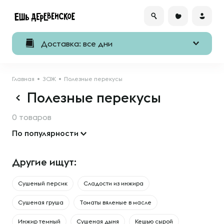
Доставка: все дни
Главная
ЗОЖ
Полезные перекусы
Полезные перекусы
0 товаров
По популярности
Другие ищут:
Сушеный персик
Сладости из инжира
Сушеная груша
Томаты вяленые в масле
Инжир темный
Сушеная дыня
Кешью сырой