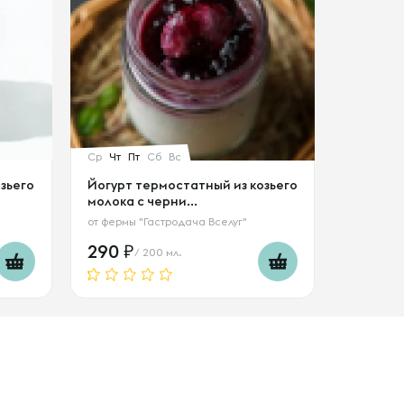
Ср
Чт
Пт
Сб
Вс
зьего
Йогурт термостатный из козьего
молока с черни...
от
фермы "Гастродача Вселуг"
290
/ 200 мл.