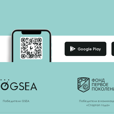
Google Play
Победители GSEA
Победители в номинац
«Стартап года»