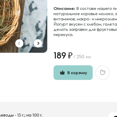
Описание:
В составе нашего пи
натуральное коровье молоко, з
витаминов, макро- и микроэлем
Йогурт вкусен с хлебом, галета
делать заправки для фруктовых
перекуса.
1/2
189
/
250 мл
В корзину
леводы - 13 г.; на 100 г.