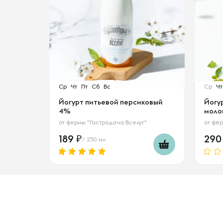
Ср
Чт
Пт
Сб
Вс
Ср
Чт
Йогурт питьевой персиковый
Йогу
4%
молок
от
фермы "Гастродача Вселуг"
от
фер
189
29
/ 250 мл