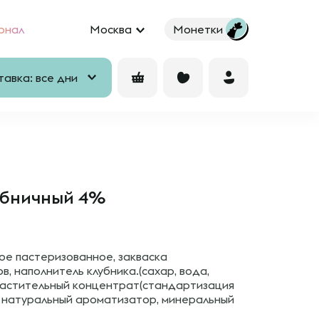
рнал
Москва
Монетки
авка: все дни
убничный 4%
ое пастеризованное, закваска
, наполнитель клубника.(сахар, вода,
, растительный концентрат(стандартизация
, натуральный ароматизатор, минеральный