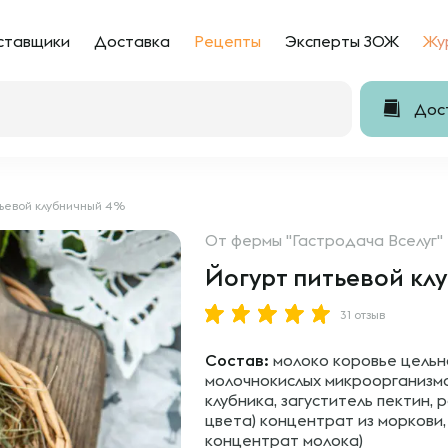
ставщики
Доставка
Рецепты
Эксперты ЗОЖ
Жу
Дост
тьевой клубничный 4%
От
фермы "Гастродача Вселуг"
Йогурт питьевой кл
31 отзыв
Состав:
молоко коровье цельн
молочнокислых микроорганизмов
клубника, загуститель пектин
цвета) концентрат из моркови
концентрат молока)