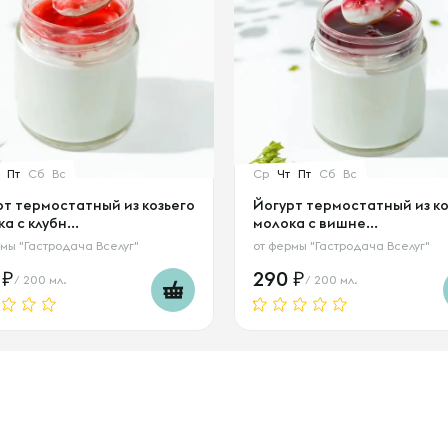
Пт
Сб
Вс
Ср
Чт
Пт
Сб
Вс
рт термостатный из козьего
Йогурт термостатный из ко
а с клубн...
молока с вишне...
мы "Гастродача Вселуг"
от
фермы "Гастродача Вселуг"
0
290
/ 200 мл.
/ 200 мл.