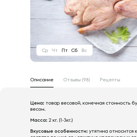
Ср
Чт
Пт
Сб
Вс
Описание
Отзывы (98)
Рецепты
Цена:
товар весовой, конечная стоимость бу
весом.
Масса:
2 кг. (1-3кг.)
Вкусовые особенности:
утятина относится к