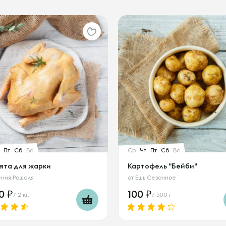
Пт
Сб
Вс
Ср
Чт
Пт
Сб
Вс
ята для жарки
Картофель "Бейби"
ения Рошаля
от
Ешь Сезонное
00
100
/ 2 кг.
/ 500 г