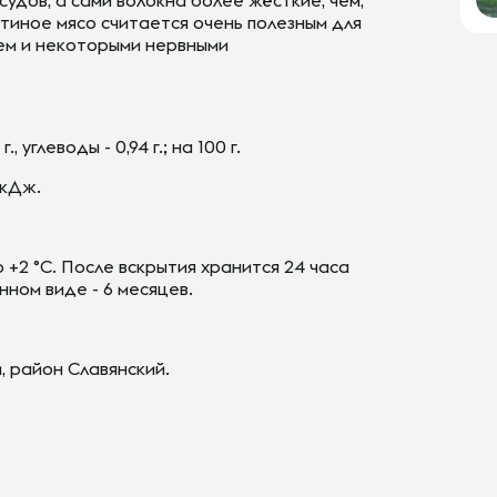
удов, а сами волокна более жёсткие, чем,
утиное мясо считается очень полезным для
ем и некоторыми нервными
г., углеводы - 0,94 г.; на 100 г.
 кДж.
 +2 °С. После вскрытия хранится 24 часа
нном виде - 6 месяцев.
 район Славянский.