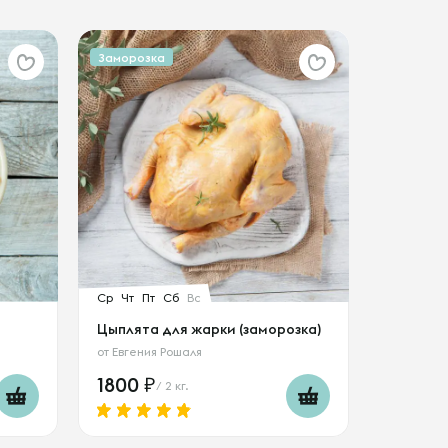
Заморозка
Ср
Чт
Пт
Сб
Вс
Цыплята для жарки (заморозка)
от
Евгения Рошаля
1800
/ 2 кг.