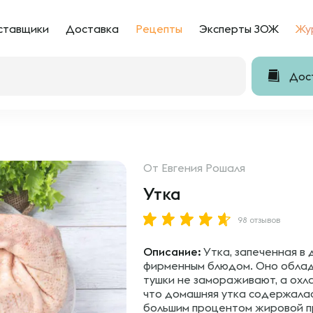
ставщики
Доставка
Рецепты
Эксперты ЗОЖ
Жу
Дост
От
Евгения Рошаля
Утка
98 отзывов
Описание:
Утка, запеченная в 
фирменным блюдом. Оно облада
тушки не замораживают, а охл
что домашняя утка содержалас
большим процентом жировой п