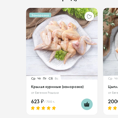
Заморозка
Ср
Чт
Пт
Сб
Вс
Ср
Чт
Крылья куриные (заморозка)
Цыпл
от
Евгения Рошаля
от
Евг
623
20
/ 700 г.