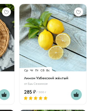
Ср
Чт
Пт
Сб
Вс
Лимон Узбекский жёлтый
от
Ешь Сезонное
285
/ 300 г