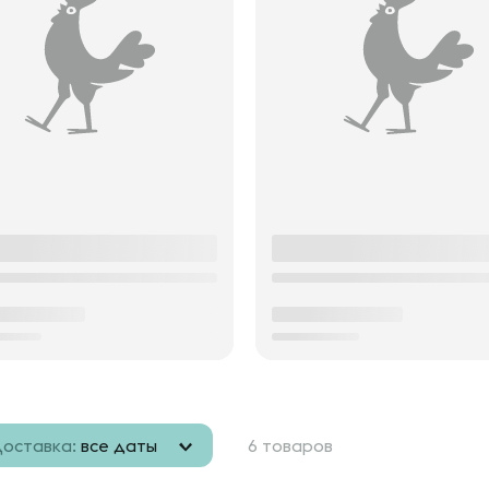
оставка:
все даты
6 товаров