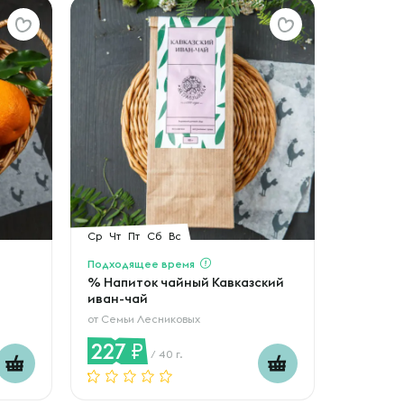
Ср
Чт
Пт
Сб
Вс
Подходящее время
% Напиток чайный Кавказский
иван-чай
от
Семьи Лесниковых
227
/ 40 г.