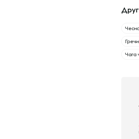
Друг
Чесно
Греч
Чага 