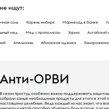
ие ищут:
чная соль
Корень имбиря
Мармелад в банке
Л
ишный мед
Мед с прополисом
Хурма
Алтайский 
чай
Апельсины
Абхазская аджика
Замороженна
Анти-ОРВИ
В сезон простуд особенно важно поддерживать защитны
собрали самые необходимые продукты для этого в этой п
настоящему целебные. Ведь каждый из нас знает, что все
лимоном и мятой способна облегчить боль в горле, а из м