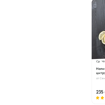
Ср
Чт
Напи
цитр
от
Сем
235