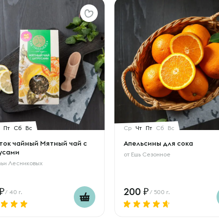
Пт
Сб
Вс
Ср
Чт
Пт
Сб
Вс
ток чайный Мятный чай с
Апельсины для сока
усами
от
Ешь Сезонное
ьи Лесниковых
200
/ 40 г.
/ 500 г.