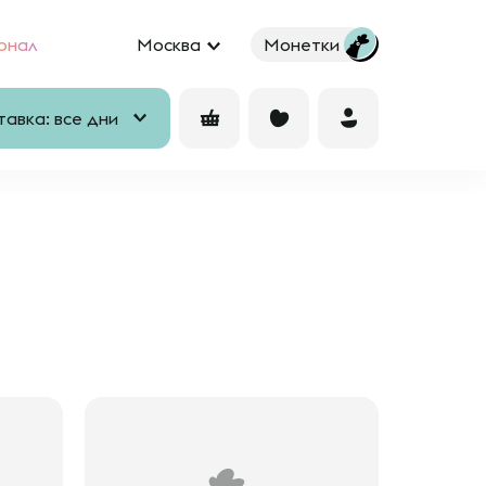
рнал
Москва
Монетки
авка: все дни