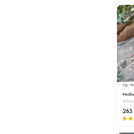
Ср
Чт
Имби
от
Ешь
263