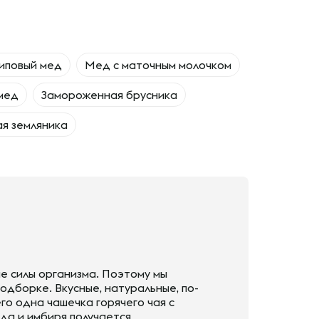
иповый мед
Мед с маточным молочком
мед
Замороженная брусника
я земляника
е силы организма. Поэтому мы
одборке. Вкусные, натуральные, по-
го одна чашечка горячего чая с
еда и имбиря получается