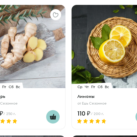
Пт
Сб
Вс
Ср
Чт
Пт
Сб
Вс
рь
Лимоны
 Сезонное
от
Ешь Сезонное
110
/ 250 г.
/ 200 г.