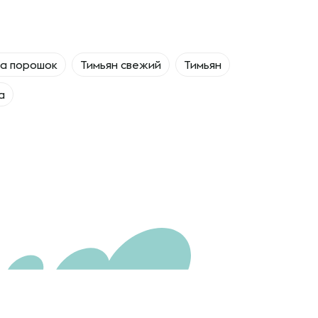
ца порошок
Тимьян свежий
Тимьян
а