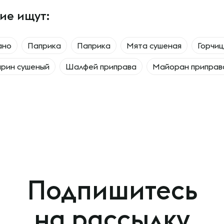
ие ищут:
ано
Паприка
Паприка
Мята сушеная
Горчи
рин сушеный
Шалфей приправа
Майоран приправ
Подпишитесь
на рассылку