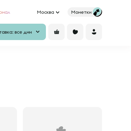
рнал
Москва
Монетки
авка: все дни