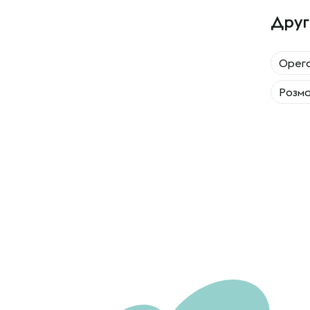
Друг
Орег
Розма