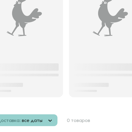
оставка:
все даты
0 товаров