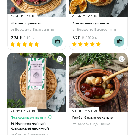
Ср
Чт
Пт
Сб
Вс
Ср
Чт
Пт
Сб
Вс
Малина сушеная
Апельсины сушеные
от
Варшама Баласаняна
от
Варшама Баласаняна
294
320
/ 40 г.
/ 100 г.
Ср
Чт
Пт
Сб
Вс
Ср
Чт
Пт
Сб
Вс
Подходящее время
Грибы белые соленые
% Напиток чайный
от
Валерия Донченко
Кавказский иван-чай
от
Семьи Лесниковых