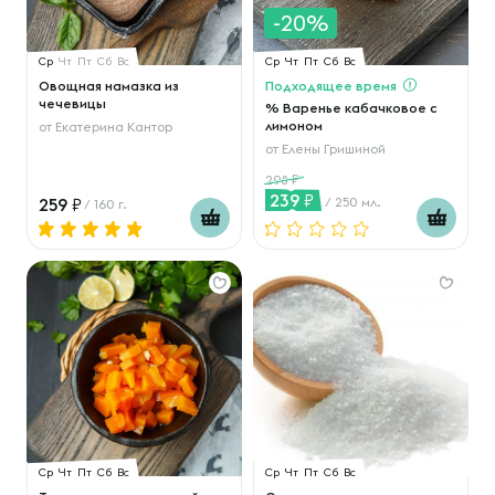
-20%
Ср
Чт
Пт
Сб
Вс
Ср
Чт
Пт
Сб
Вс
Овощная намазка из
Подходящее время
чечевицы
% Варенье кабачковое с
лимоном
от
Екатерина Кантор
от
Елены Гришиной
298
239
259
/ 250 мл.
/ 160 г.
Ср
Чт
Пт
Сб
Вс
Ср
Чт
Пт
Сб
Вс