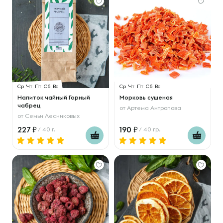
Ср
Чт
Пт
Сб
Вс
Ср
Чт
Пт
Сб
Вс
Напиток чайный Горный
Морковь сушеная
чабрец
от
Артема Антропова
от
Семьи Лесниковых
227
190
/ 40 г.
/ 40 гр.