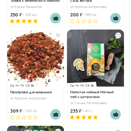
Тыква с ананасом и лаймом
Соль экстра
от
Елены Гришиной
от
Артема Антропова
250
200
/ 250 мл.
/ 550 гр.
Ср
Чт
Пт
Сб
Вс
Ср
Чт
Пт
Сб
Вс
Приправа для шашлыка
Напиток чайный Мятный
чай с цитрусами
от
Артема Антропова
от
Семьи Лесниковых
309
235
/ 220 гр.
/ 40 г.