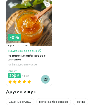
-8%
Ср
Чт
Пт
Сб
Вс
Подходящее время
% Варенье кабачковое с
лимоном
от
Ешь Деревенское
327
300
/ 1 шт.
Другие ищут:
Соленые огурцы
Печенье без сахара
Гречка