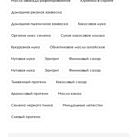
Масло авокадо рафинированное
Клубника в сиропе
Домашняя ржаная закваска
Домашняя пшеничная закваска
Кокосовая мука
Органик микс семена
Сухое кокосовое молоко
Кукурузная мука
Облепиховое масло алтайское
Нутовая мука
Эритрит
Финиковый сахар
Нутовая мука
Эритрит
Финиковый сахар
Тыквенный протеин
Кокосовый сахар
Арахисовый протеин
Масло какао
Семена черного тмина
Миндальные лепестки
Соевый протеин