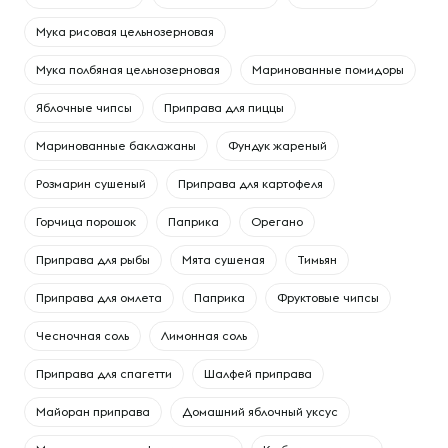
Мука рисовая цельнозерновая
Мука полбяная цельнозерновая
Маринованные помидоры
Яблочные чипсы
Приправа для пиццы
Маринованные баклажаны
Фундук жареный
Розмарин сушеный
Приправа для картофеля
Горчица порошок
Паприка
Орегано
Приправа для рыбы
Мята сушеная
Тимьян
Приправа для омлета
Паприка
Фруктовые чипсы
Чесночная соль
Лимонная соль
Приправа для спагетти
Шалфей приправа
Майоран приправа
Домашний яблочный уксус