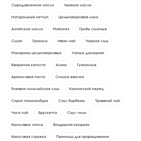
Сыродавленное масло
Льняное масло
Натуральный кетчуп
Цельнозерновая мука
Алтайское масло
Майонез
Грибы соленые
Смузи
Гранола
Иван-чай
Черная соль
Макароны цельнозерновые
Лапша домашняя
Квашеная капуста
Алани
Гуакамоле
Арахисовая паста
Смолка жвачка
Розовая гималайская соль
Кампотский перец
Сироп топинамбура
Соус барбекю
Травяной чай
Чага чай
Брускетта
Соус-чили
Кокосовые чипсы
Воздушная кукуруза
Кокосовая стружка
Пшеница для проращивания