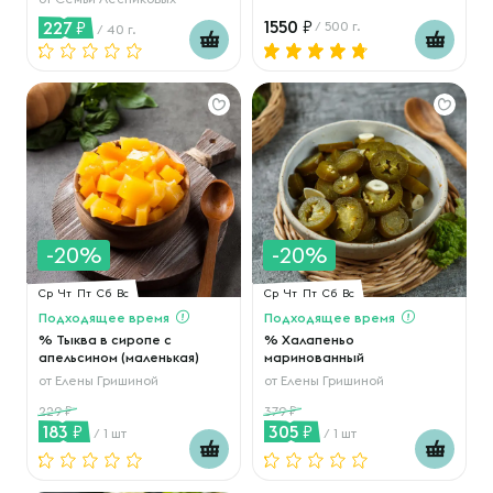
1550
227
/ 500 г.
/ 40 г.
-20%
-20%
Ср
Чт
Пт
Сб
Вс
Ср
Чт
Пт
Сб
Вс
Подходящее время
Подходящее время
% Тыква в сиропе с
% Халапеньо
апельсином (маленькая)
маринованный
от
Елены Гришиной
от
Елены Гришиной
229
379
183
305
/ 1 шт
/ 1 шт