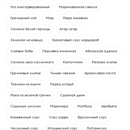
Нут консервированный
Маринованная свекла
Гречишный чай
Маш
Пюре ежевики
Семена белой горчицы
Агар-агар
Зеленая чечевица
Гранатовый соус наршараб
Соевые бобы
Перловка ячменная
Абхазская аджика
Семена льна масличного
Кантуччини
Ржаные хлопья
Гречневые хлопья
Тимьян свежий
Арахисовая паста
Ткемали из алычи
Перец острый
Мука из зеленой гречки
Сушеная дыня
Сушеные лисички
Маринара
Матбуха
Арабьята
Клюквенный соус
Соус карри
Брусничный соус
Чесночный соус
Итальянский соус
Путтанеска