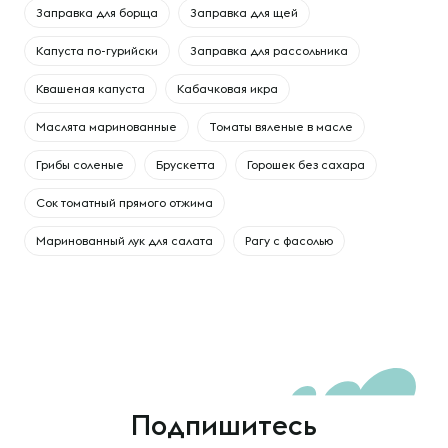
Заправка для борща
Заправка для щей
Капуста по-гурийски
Заправка для рассольника
Квашеная капуста
Кабачковая икра
Маслята маринованные
Томаты вяленые в масле
Грибы соленые
Брускетта
Горошек без сахара
Сок томатный прямого отжима
Маринованный лук для салата
Рагу с фасолью
Подпишитесь