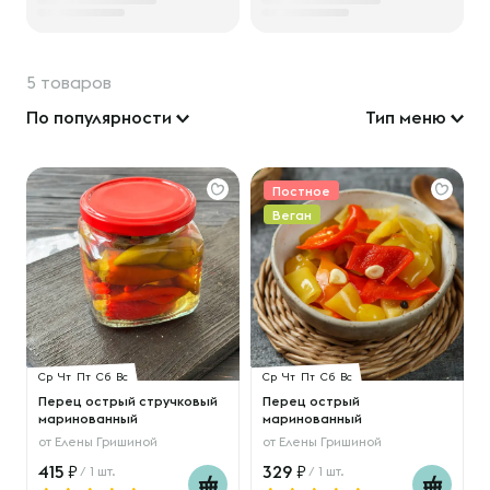
5 товаров
По популярности
Тип меню
Постное
Веган
Ср
Чт
Пт
Сб
Вс
Ср
Чт
Пт
Сб
Вс
Перец острый стручковый
Перец острый
маринованный
маринованный
от
Елены Гришиной
от
Елены Гришиной
415
329
/ 1 шт.
/ 1 шт.