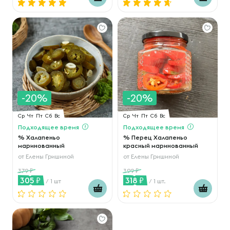
-20%
-20%
Ср
Чт
Пт
Сб
Вс
Ср
Чт
Пт
Сб
Вс
Подходящее время
Подходящее время
% Халапеньо
% Перец Халапеньо
маринованный
красный маринованный
от
Елены Гришиной
от
Елены Гришиной
379
399
305
318
/ 1 шт
/ 1 шт.