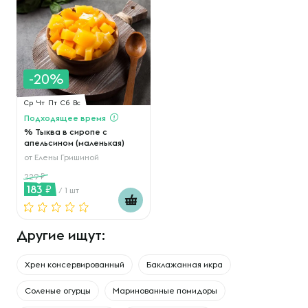
-20%
Ср
Чт
Пт
Сб
Вс
Подходящее время
% Тыква в сиропе с
апельсином (маленькая)
от
Елены Гришиной
229
183
/ 1 шт
Другие ищут:
Хрен консервированный
Баклажанная икра
Соленые огурцы
Маринованные помидоры