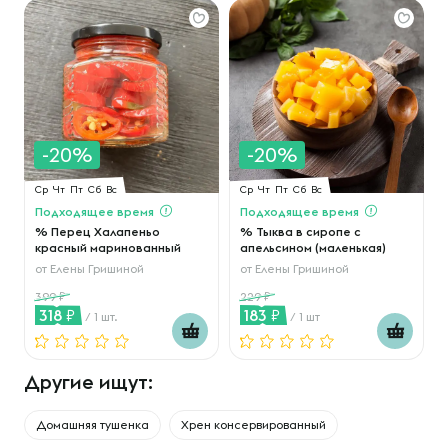
-20%
-20%
Ср
Чт
Пт
Сб
Вс
Ср
Чт
Пт
Сб
Вс
Подходящее время
Подходящее время
% Перец Халапеньо
% Тыква в сиропе с
красный маринованный
апельсином (маленькая)
от
Елены Гришиной
от
Елены Гришиной
399
229
318
183
/ 1 шт.
/ 1 шт
Другие ищут:
Домашняя тушенка
Хрен консервированный