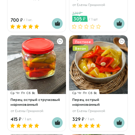
от
Елены Гришиной
379
305
700
/ 1 шт
/ 1 кг.
Постное
Веган
Ср
Чт
Пт
Сб
Вс
Ср
Чт
Пт
Сб
Вс
Перец острый стручковый
Перец острый
маринованный
маринованный
от
Елены Гришиной
от
Елены Гришиной
415
329
/ 1 шт.
/ 1 шт.