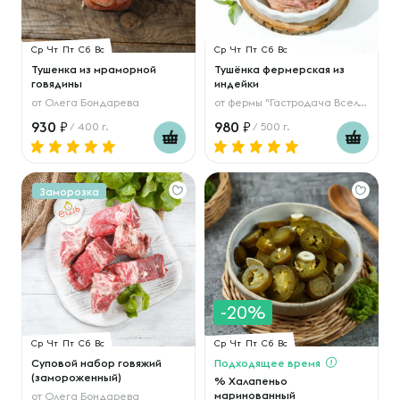
Ср
Чт
Пт
Сб
Вс
Ср
Чт
Пт
Сб
Вс
Тушенка из мраморной
Тушёнка фермерская из
говядины
индейки
от
Олега Бондарева
от
фермы "Гастродача Вселуг"
930
980
/ 400 г.
/ 500 г.
Заморозка
-20%
Ср
Чт
Пт
Сб
Вс
Ср
Чт
Пт
Сб
Вс
Суповой набор говяжий
Подходящее время
(замороженный)
% Халапеньо
маринованный
от
Олега Бондарева