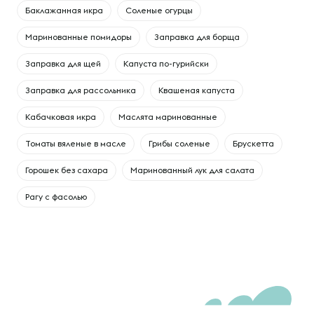
Баклажанная икра
Соленые огурцы
Маринованные помидоры
Заправка для борща
Заправка для щей
Капуста по-гурийски
Заправка для рассольника
Квашеная капуста
Кабачковая икра
Маслята маринованные
Томаты вяленые в масле
Грибы соленые
Брускетта
Горошек без сахара
Маринованный лук для салата
Рагу с фасолью