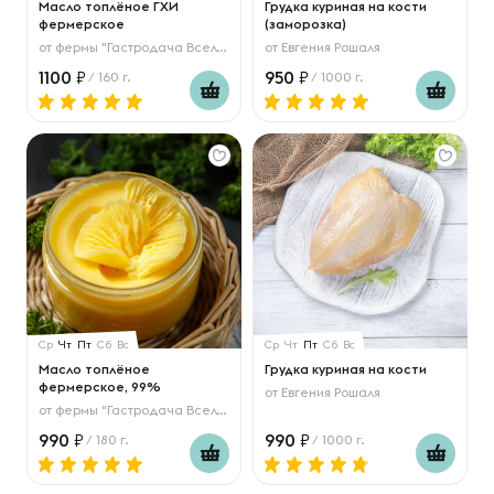
Масло топлёное ГХИ
Грудка куриная на кости
фермерское
(заморозка)
от
фермы "Гастродача Вселуг"
от
Евгения Рошаля
1100
950
/ 160 г.
/ 1000 г.
Ср
Чт
Пт
Сб
Вс
Ср
Чт
Пт
Сб
Вс
Масло топлёное
Грудка куриная на кости
фермерское, 99%
от
Евгения Рошаля
от
фермы "Гастродача Вселуг"
990
990
/ 180 г.
/ 1000 г.