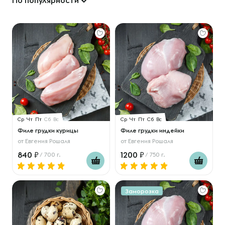
По популярности
Ср
Чт
Пт
Сб
Вс
Ср
Чт
Пт
Сб
Вс
Филе грудки курицы
Филе грудки индейки
от
Евгения Рошаля
от
Евгения Рошаля
840
1200
/ 700 г.
/ 750 г.
Заморозка