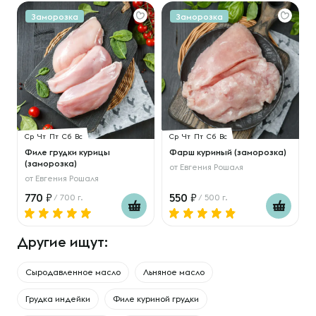
Заморозка
Заморозка
Ср
Чт
Пт
Сб
Вс
Ср
Чт
Пт
Сб
Вс
Филе грудки курицы
Фарш куриный (заморозка)
(заморозка)
от
Евгения Рошаля
от
Евгения Рошаля
770
550
/ 700 г.
/ 500 г.
Другие ищут:
Сыродавленное масло
Льняное масло
Грудка индейки
Филе куриной грудки