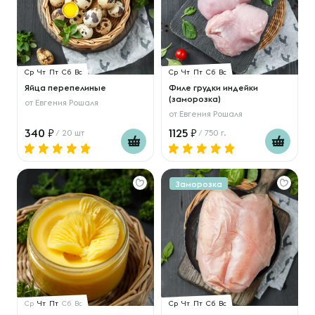
Ср
Чт
Пт
Сб
Вс
Ср
Чт
Пт
Сб
Вс
Яйца перепелиные
Филе грудки индейки
(заморозка)
от
Евгения Рошаля
от
Евгения Рошаля
340
1125
/ 20 шт
/ 750 г.
Заморозка
Ср
Чт
Пт
Сб
Вс
Ср
Чт
Пт
Сб
Вс