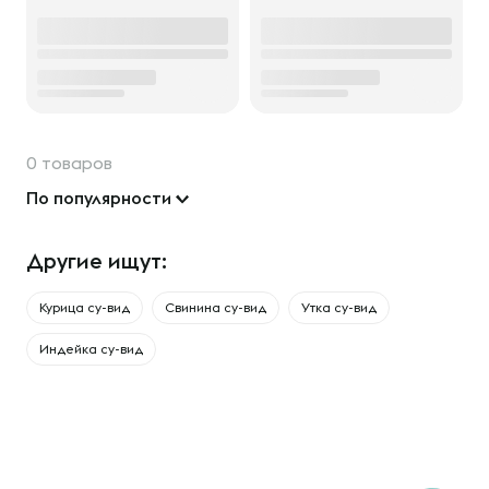
0 товаров
По популярности
Другие ищут:
Курица су-вид
Свинина су-вид
Утка су-вид
Индейка су-вид