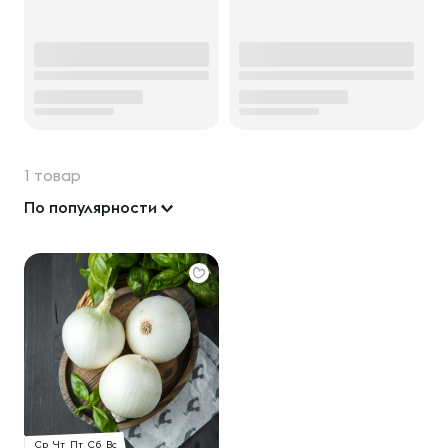
1 товар
По популярности
Ср
Чт
Пт
Сб
Вс