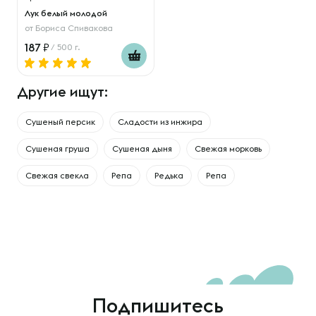
Лук белый молодой
от
Бориса Спивакова
187
/ 500 г.
Другие ищут:
Сушеный персик
Сладости из инжира
Сушеная груша
Сушеная дыня
Свежая морковь
Свежая свекла
Репа
Редька
Репа
Подпишитесь