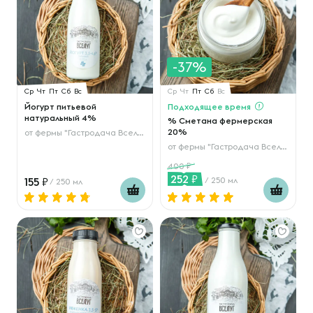
-37%
Ср
Чт
Пт
Сб
Вс
Ср
Чт
Пт
Сб
Вс
Йогурт питьевой
Подходящее время
натуральный 4%
% Сметана фермерская
20%
от
фермы "Гастродача Вселуг"
от
фермы "Гастродача Вселуг"
400
252
155
/ 250 мл
/ 250 мл