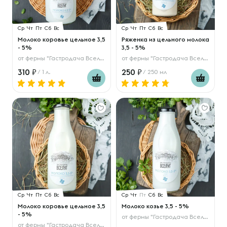
Ср
Чт
Пт
Сб
Вс
Ср
Чт
Пт
Сб
Вс
Молоко коровье цельное 3,5
Ряженка из цельного молока
- 5%
3,5 - 5%
от
фермы "Гастродача Вселуг"
от
фермы "Гастродача Вселуг"
310
250
/ 1 л.
/ 250 мл
Ср
Чт
Пт
Сб
Вс
Ср
Чт
Пт
Сб
Вс
Молоко коровье цельное 3,5
Молоко козье 3,5 - 5%
- 5%
от
фермы "Гастродача Вселуг"
от
фермы "Гастродача Вселуг"