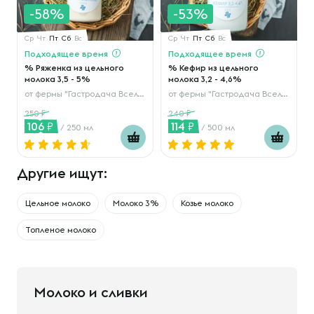
-58%
-53%
Ср
Чт
Пт
Сб
Вс
Ср
Чт
Пт
Сб
Вс
Подходящее время
Подходящее время
% Ряженка из цельного
% Кефир из цельного
молока 3,5 - 5%
молока 3,2 - 4,6%
от
фермы "Гастродача Вселуг"
от
фермы "Гастродача Вселуг"
250
240
106
114
/ 250 мл
/ 500 мл
Другие ищут:
Цельное молоко
Молоко 3%
Козье молоко
Топленое молоко
Молоко и сливки