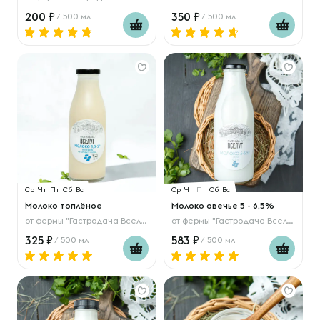
200
350
/ 500 мл
/ 500 мл
Ср
Чт
Пт
Сб
Вс
Ср
Чт
Пт
Сб
Вс
Молоко топлёное
Молоко овечье 5 - 6,5%
от
фермы "Гастродача Вселуг"
от
фермы "Гастродача Вселуг"
325
583
/ 500 мл
/ 500 мл